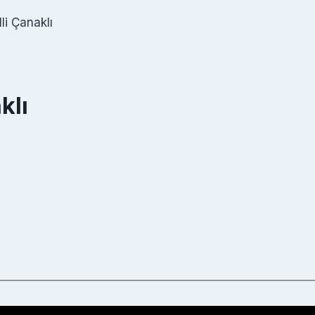
li Çanaklı
klı