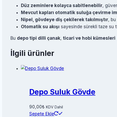
Düz zeminlere kolayca sabitlenebilir
, güven
Mevcut kapları otomatik suluğa çevirme i
Nipel, gövdeye diş çekilerek takılmıştır
, b
Otomatik su akışı
sayesinde sürekli taze su te
Bu
depo tipi dilli çanak
,
ticari ve hobi kümesleri
İlgili ürünler
Depo Suluk Gövde
90,00
₺
KDV Dahil
Sepete Ekle