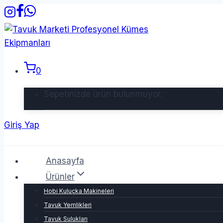
Skip
to
content
0
Sepetinizde ürün bulunmuyor.
Giriş Yap
Anasayfa
Ürünler
Hobi Kuluçka Makineleri
Tavuk Yemlikleri
Tavuk Sulukları