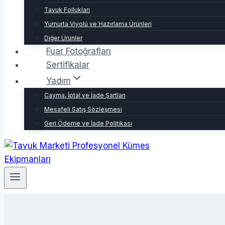
Tavuk Follukları
Yumurta Viyolü ve Hazırlama Ürünleri
Diğer Ürünler
Fuar Fotoğrafları
Sertifikalar
Yadım
Cayma, İptal ve İade Şartları
Mesafeli Satış Sözleşmesi
Geri Ödeme ve İade Politikası