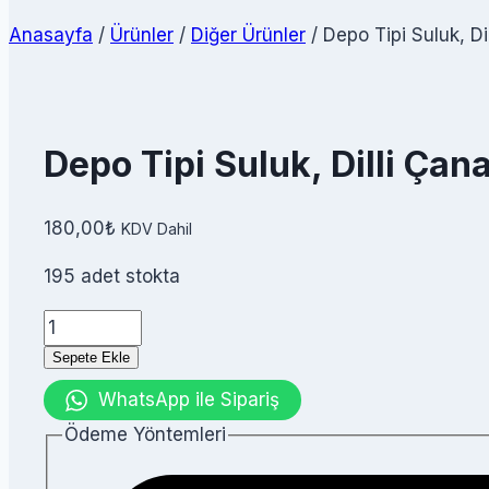
Anasayfa
/
Ürünler
/
Diğer Ürünler
/
Depo Tipi Suluk, Dil
Depo Tipi Suluk, Dilli Çana
180,00
₺
KDV Dahil
195 adet stokta
Depo
Tipi
Sepete Ekle
Suluk,
WhatsApp ile Sipariş
Dilli
Ödeme Yöntemleri
Çanaklı
adet