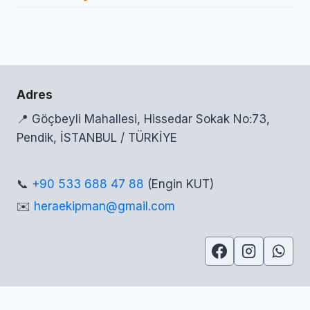
Adres
📍 Göçbeyli Mahallesi, Hissedar Sokak No:73,
Pendik, İSTANBUL / TÜRKİYE
📞
+90 533 688 47 88
(Engin KUT)
✉️
heraekipman@gmail.com