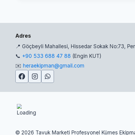
Adres
📍 Göçbeyli Mahallesi, Hissedar Sokak No:73, P
📞
+90 533 688 47 88
(Engin KUT)
✉️
heraekipman@gmail.com
© 2026 Tavuk Marketi Profesyonel Kümes Ekipma