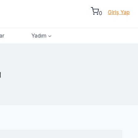
Giriş Yap
0
ar
Yadım
ı