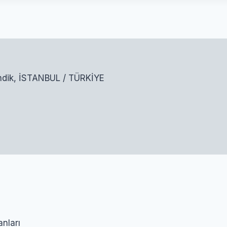
endik, İSTANBUL / TÜRKİYE
nları