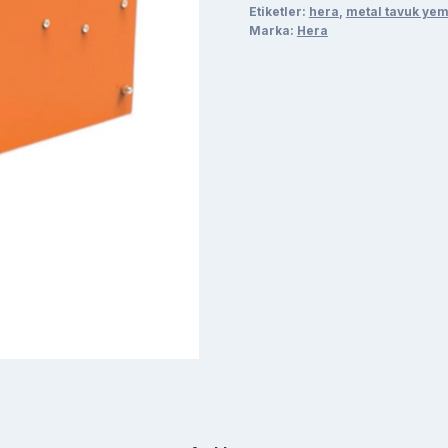
(Turuncu)
Etiketler:
hera
,
metal tavuk yem
Marka:
adet
Hera