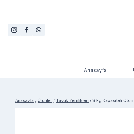
Skip
to
content
Anasayfa
Anasayfa
/
Ürünler
/
Tavuk Yemlikleri
/
8 kg Kapasiteli Otom