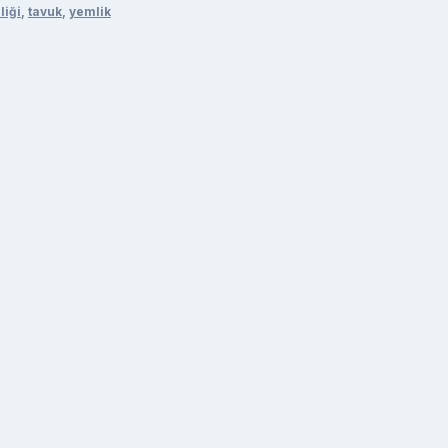
liği
,
tavuk
,
yemlik