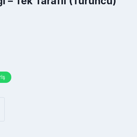
i – Tek Taraflı (Turuncu)
riş