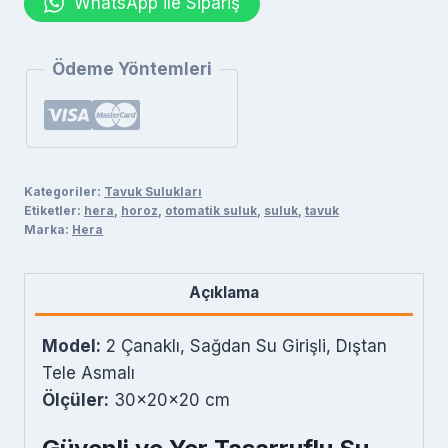
WhatsApp ile Sipariş
Suluk
,Dıştan
Tele
Ödeme Yöntemleri
Asma
Kancalı
+
Vanalı
Kategoriler:
Tavuk Sulukları
Hortum
Etiketler:
hera
,
horoz
,
otomatik suluk
,
suluk
,
tavuk
Seti
Marka:
Hera
(Sağdan
Su
Açıklama
Girişli)
adet
Model:
2 Çanaklı, Sağdan Su Girişli, Dıştan
Tele Asmalı
Ölçüler:
30x20x20 cm